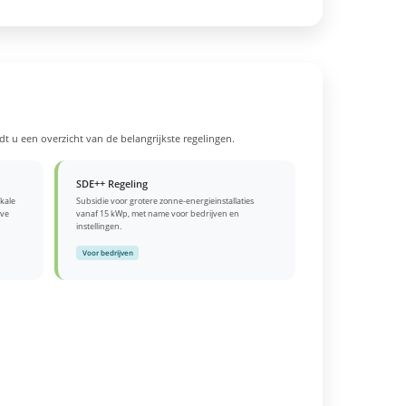
t u een overzicht van de belangrijkste regelingen.
SDE++ Regeling
kale
Subsidie voor grotere zonne-energieinstallaties
eve
vanaf 15 kWp, met name voor bedrijven en
instellingen.
Voor bedrijven