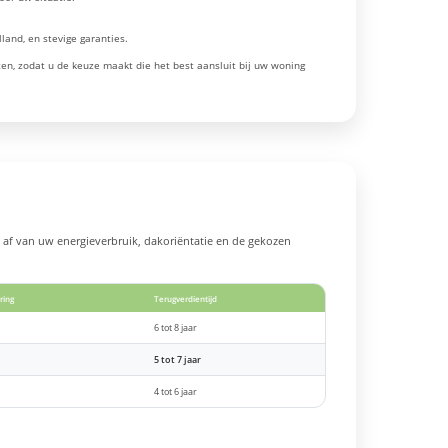
land, en stevige garanties.
ten, zodat u de keuze maakt die het best aansluit bij uw woning
 af van uw energieverbruik, dakoriëntatie en de gekozen
ring
Terugverdientijd
6 tot 8 jaar
5 tot 7 jaar
4 tot 6 jaar