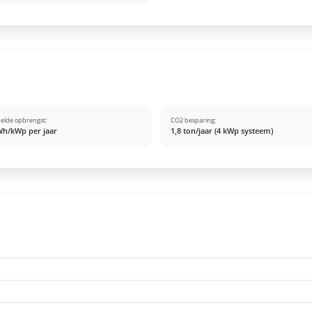
elde opbrengst:
CO2 besparing:
Wh/kWp per jaar
1,8 ton/jaar (4 kWp systeem)