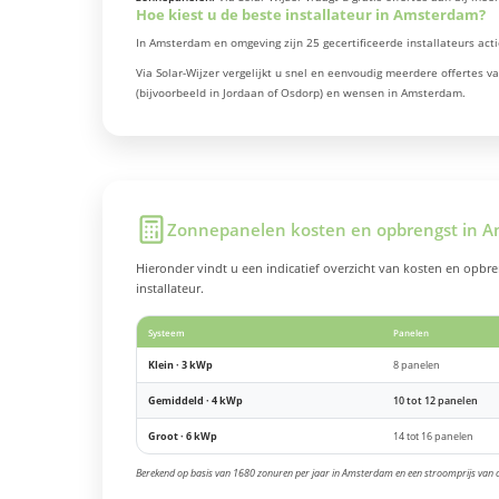
Hoe kiest u de beste installateur in Amsterdam?
In Amsterdam en omgeving zijn 25 gecertificeerde installateurs acti
Via Solar-Wijzer vergelijkt u snel en eenvoudig meerdere offertes 
(bijvoorbeeld in Jordaan of Osdorp) en wensen in Amsterdam.
Zonnepanelen kosten en opbrengst in 
Hieronder vindt u een indicatief overzicht van kosten en opb
installateur.
Systeem
Panelen
Klein · 3 kWp
8 panelen
Gemiddeld · 4 kWp
10 tot 12 panelen
Groot · 6 kWp
14 tot 16 panelen
Berekend op basis van 1680 zonuren per jaar in Amsterdam en een stroomprijs van ci