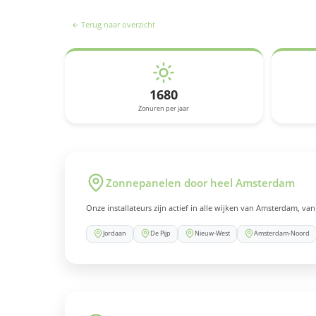
← Terug naar overzicht
1680
Zonuren per jaar
Zonnepanelen door heel Amsterdam
Onze installateurs zijn actief in alle wijken van Amsterdam, va
Jordaan
De Pijp
Nieuw-West
Amsterdam-Noord