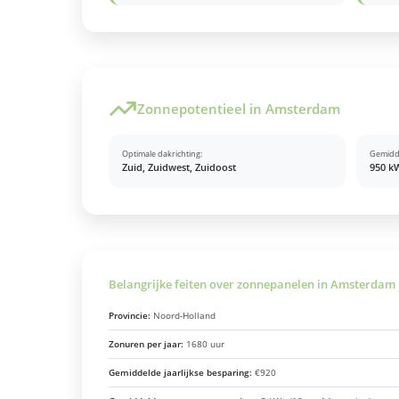
Zonnepotentieel in Amsterdam
Optimale dakrichting:
Gemidd
Zuid, Zuidwest, Zuidoost
950 k
Belangrijke feiten over zonnepanelen in Amsterdam
Provincie:
Noord-Holland
Zonuren per jaar:
1680 uur
Gemiddelde jaarlijkse besparing:
€920