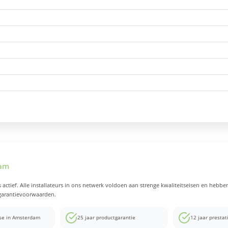
dam
 actief. Alle installateurs in ons netwerk voldoen aan strenge kwaliteitseisen en hebb
 garantievoorwaarden.
ise in Amsterdam
25 jaar productgarantie
12 jaar prestat