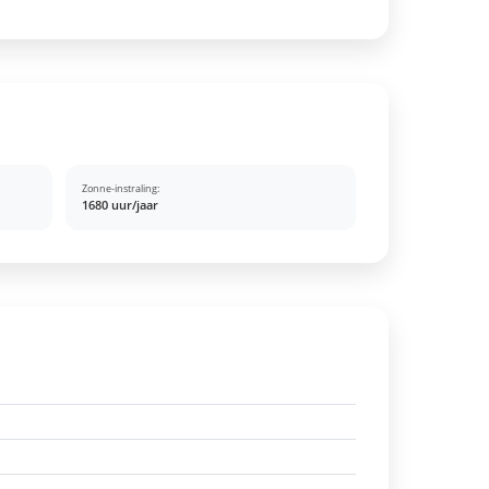
Zonne-instraling:
1680 uur/jaar