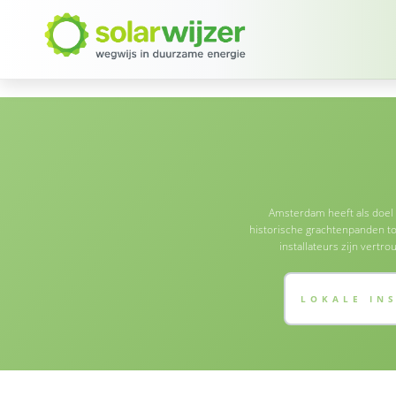
Amsterdam heeft als doel 
historische grachtenpanden to
installateurs zijn ver
LOKALE IN