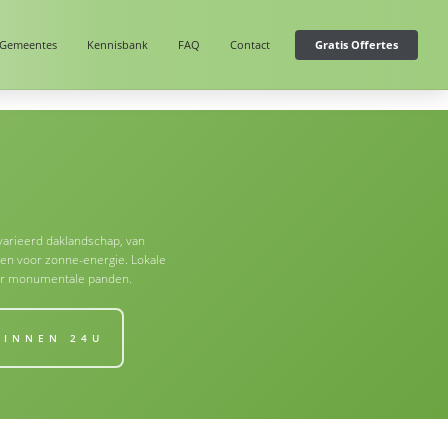
Gemeentes
Kennisbank
FAQ
Contact
Gratis Offertes
varieerd daklandschap, van
den voor zonne-energie. Lokale
oor monumentale panden.
BINNEN 24U