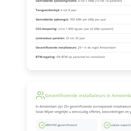
Gemiddelde systeemgrootte:
4 tot 5 kWp (10 tot 14 panelen)
Terugverdientijd:
6 tot 8 jaar
Gemiddelde opbrengst:
950 kWh per kWp per jaar
CO2-besparing:
circa 1.800 kg per jaar (4 kWp systeem)
Levensduur panelen:
25 tot 30 jaar
Gecertificeerde installateurs:
25+ in de regio Amsterdam
BTW-regeling:
0% BTW op aanschaf en installatie
Gecertificeerde installateurs in Amster
In Amsterdam zijn 25+ gecertificeerde zonnepaneel installateurs
Solar-Wijzer vergelijkt u eenvoudig offertes, beoordelingen en
MKI/VHI gecertificeerd
Lokale expert