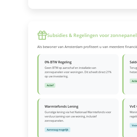
Subsidies & Regelingen voor zonnepane
Als bewoner van Amsterdam profiteert u van meerdere financiël
0% BTW Regeling
Sald
Geen BTW op aanschaf en installatie van
Terug
zonnepanelen voor woningen. Dit scheelt direct 21%
hetzel
op uw investering.
Acti
Actief
Warmtefonds Lening
VvE 
Gunstige lening via het Nationaal Warmtefonds voor
Wonin
verduurzaming van uw woning, inclusief
regel
zonnepanelen.
Voor
Aanvraag mogelijk