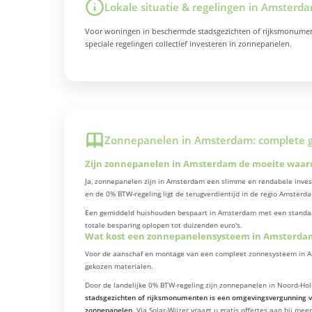
Lokale situatie & regelingen in Amsterd
Voor woningen in beschermde stadsgezichten of rijksmonument
speciale regelingen collectief investeren in zonnepanelen.
Zonnepanelen in Amsterdam: complete g
Zijn zonnepanelen in Amsterdam de moeite waar
Ja, zonnepanelen zijn in Amsterdam een slimme en rendabele invest
en de 0% BTW-regeling ligt de terugverdientijd in de regio Amsterd
Een gemiddeld huishouden bespaart in Amsterdam met een standaard 
totale besparing oplopen tot duizenden euro's.
Wat kost een zonnepanelensysteem in Amsterda
Voor de aanschaf en montage van een compleet zonnesysteem in Amst
gekozen materialen.
Door de landelijke 0% BTW-regeling zijn zonnepanelen in Noord-Ho
stadsgezichten of rijksmonumenten is een omgevingsvergunning ver
zonnepanelen.
Via Solar-Wijzer vraagt u gratis offertes aan bij mee