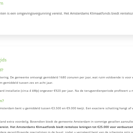
am
en is een omgevingsvergunning vereist. Het Amsterdams Klimaatfonds biedt renteloze
ids
d?
ering. De gemeente ontvangt gemiddeld 1680 zonuren per jaar, wat ruim voldoende is voor e
am gemiddeld tussen zes en acht jaar.
installatie (circa 4 kWp) ongeveer €920 per jaar. Na de terugverdienperiode profiteert u 
m?
erdam bent u gemiddeld tussen €3.500 en €9.000 kwijt. Een exactere schatting hangt af van
lland extra voordelig. Bovendien biedt de gemeente Amsterdam in sommige gevallen aanvulle
eist. Het Amsterdams Klimaatfonds biedt renteloze leningen tot €25.000 voor verduurzaming
rdere gecertificeerde specialisten in de buurt, zodat u verzekerd bent van de scherpste prijs v