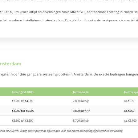
ef. Let bij uw keuze altijd op erkenningen zoals MKI of VHI, aantoonbare ervaring in Noord-Hol
van betrouwbare installateurs in Amsterdam. Ons platform toont u de best passende specialis
Amsterdam
rengsten voor drie gangbare systeemgroottes in Amsterdam. De exacte bedragen hangen
Kosten (incl. BTW)
Jaarproductie
Jaarl. bespa
€3.000 tot €4.500
2.850 kWh/jr
ca. €570
€4.000 tot €6.000
3.800 kWh/jr
ca. €760
€5.500 tot €8.500
5.700 kWh/jr
ca. €1.100
rca €0,20/kWh. Vraag een vrijblijvende offerte aan voor een exacte berekening afgestemd op uw woning.