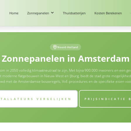
Home
Zonnepanelen
Thuisbatterijen
Kosten Berekenen
Noord-Holland
Zonnepanelen in Amsterdam
om in 2050 volledig klimaatneutraal te zijn. Met bijna 900.000 inwoners en een ge
t moderne flatgebouwen in Nieuw-West en IJburg, biedt de stad grote mogelijkhe
trouwd met de Amsterdamse bouwregels, VvE-procedures en de specifieke eisen v
STALLATEURS VERGELIJKEN
PRIJSINDICATIE 