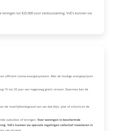
 leningen tot €25.000 voor verduurzaming. VvE’s kunnen via
en efficiënt zonne-energiesysteem. Met de huidige energieprijzen
nog 15 tot 20 jaar van nagenoeg gratis stroom. Daarmee kan de
 de moeilijkheidsgraad van uw dak (bijv. plat of schuin) en de
nde subsidies of leningen.
Voor woningen in beschermde
. VvE’s kunnen via speciale regelingen collectief investeren in
oor uw situatie.