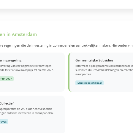
len in Amsterdam
e regelingen die de investering in zonnepanelen aantrekkelijker maken. Hieronder vind
eringsregeling
Gemeentelijke Subsidies
levering van zelf opgewekte stroom tegen
Informeer bij de gemeente Amsterdam naar lo
fde tarief als uw inkooprijs, tot en met 2027.
subsidies, duurzaamheidsleningen en collecti
inkoopacties.
ef tot 2027
Mogelijk beschikbaar
Collectief
gcorporaties en VvE's kunnen via speciale
ingen collectief investeren in zonnepanelen.
 VvE's