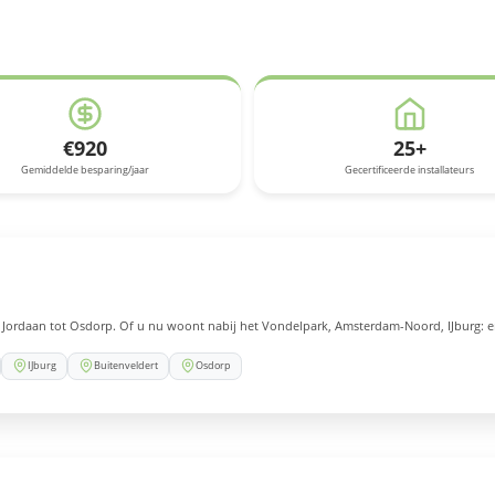
€920
25+
Gemiddelde besparing/jaar
Gecertificeerde installateurs
n Jordaan tot Osdorp.
Of u nu woont nabij het Vondelpark, Amsterdam-Noord, IJburg: er is 
IJburg
Buitenveldert
Osdorp