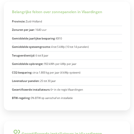
Belangrijke feiten over zonnepanelen in Vlaardingen
Provincie:
Zuid-Holland
Zonuren per jaar:
1640 uur
Gemiddelde jaarlijkse besparing:
€810
Gemiddelde systeemgrootte:
4 tot 5 kWp (10 tot 14 panelen)
Terugverdientijd:
6 tot 8 jaar
Gemiddelde opbrengst:
950 kWh per kWp per jaar
CO2-besparing:
circa 1.800 kg per jaar (4 kWp systeem)
Levensduur panelen:
25 tot 30 jaar
Gecertificeerde installateurs:
6+ in de regio Vlaardingen
BTW-regeling:
0% BTW op aanschaf en installatie
Gecertificeerde installateurs in Vlaardingen