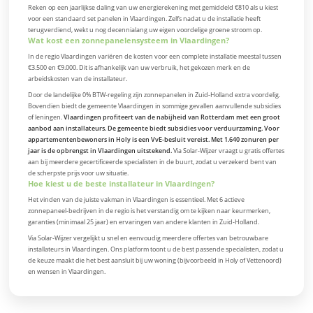
Reken op een jaarlijkse daling van uw energierekening met gemiddeld €810 als u kiest
voor een standaard set panelen in Vlaardingen. Zelfs nadat u de installatie heeft
terugverdiend, wekt u nog decennialang uw eigen voordelige groene stroom op.
Wat kost een zonnepanelensysteem in Vlaardingen?
In de regio Vlaardingen variëren de kosten voor een complete installatie meestal tussen
€3.500 en €9.000. Dit is afhankelijk van uw verbruik, het gekozen merk en de
arbeidskosten van de installateur.
Door de landelijke 0% BTW-regeling zijn zonnepanelen in Zuid-Holland extra voordelig.
Bovendien biedt de gemeente Vlaardingen in sommige gevallen aanvullende subsidies
of leningen.
Vlaardingen profiteert van de nabijheid van Rotterdam met een groot
aanbod aan installateurs. De gemeente biedt subsidies voor verduurzaming. Voor
appartementenbewoners in Holy is een VvE-besluit vereist. Met 1.640 zonuren per
jaar is de opbrengst in Vlaardingen uitstekend.
Via Solar-Wijzer vraagt u gratis offertes
aan bij meerdere gecertificeerde specialisten in de buurt, zodat u verzekerd bent van
de scherpste prijs voor uw situatie.
Hoe kiest u de beste installateur in Vlaardingen?
Het vinden van de juiste vakman in Vlaardingen is essentieel. Met 6 actieve
zonnepaneel-bedrijven in de regio is het verstandig om te kijken naar keurmerken,
garanties (minimaal 25 jaar) en ervaringen van andere klanten in Zuid-Holland.
Via Solar-Wijzer vergelijkt u snel en eenvoudig meerdere offertes van betrouwbare
installateurs in Vlaardingen. Ons platform toont u de best passende specialisten, zodat u
de keuze maakt die het best aansluit bij uw woning (bijvoorbeeld in Holy of Vettenoord)
en wensen in Vlaardingen.