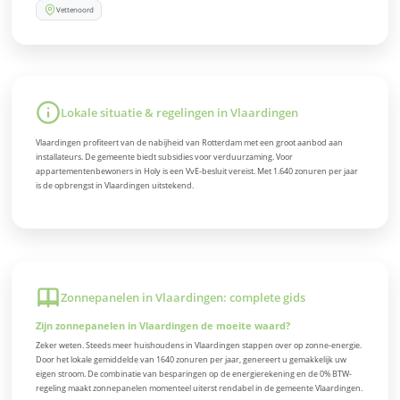
Vettenoord
Lokale situatie & regelingen in Vlaardingen
Vlaardingen profiteert van de nabijheid van Rotterdam met een groot aanbod aan
installateurs. De gemeente biedt subsidies voor verduurzaming. Voor
appartementenbewoners in Holy is een VvE-besluit vereist. Met 1.640 zonuren per jaar
is de opbrengst in Vlaardingen uitstekend.
Zonnepanelen in Vlaardingen: complete gids
Zijn zonnepanelen in Vlaardingen de moeite waard?
Zeker weten. Steeds meer huishoudens in Vlaardingen stappen over op zonne-energie.
Door het lokale gemiddelde van 1640 zonuren per jaar, genereert u gemakkelijk uw
eigen stroom. De combinatie van besparingen op de energierekening en de 0% BTW-
regeling maakt zonnepanelen momenteel uiterst rendabel in de gemeente Vlaardingen.