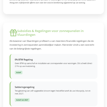
Vraag een vrijblijvende offerte aan voor een exacte berekening afgestemd op uw woning.
Subsidies & Regelingen voor zonnepanelen in
Vlaardingen
Als bewoner van Vlaardingen profiteert u van meerdere financiële regelingen die de
investering in zonnepanelen aantrekkelijker maken. Hieronder vindt u een overzicht
van de belangrijkste regelingen.
0% BTW Regeling
Geen BTW op aanschaf en installatie van zonnepanelen voor woningen. Dit scheelt direct
21% op uw investering.
Actief
Salderingsregeling
Teruglevering van zelf opgewekte stroom tegen hetzelfde tarief als uw inkooprijs, tot en
met 2027.
Actief tot 2027