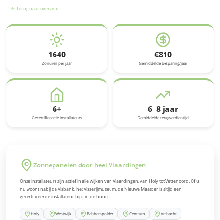
← Terug naar overzicht
1640
€810
Zonuren per jaar
Gemiddelde besparing/jaar
6+
6–8 jaar
Gecertificeerde installateurs
Gemiddelde terugverdientijd
Zonnepanelen door heel Vlaardingen
Onze installateurs zijn actief in alle wijken van Vlaardingen, van Holy tot Vettenoord.
Of u
nu woont nabij de Visbank, het Visserijmuseum, de Nieuwe Maas: er is altijd een
gecertificeerde installateur bij u in de buurt.
Holy
Westwijk
Babberspolder
Centrum
Ambacht