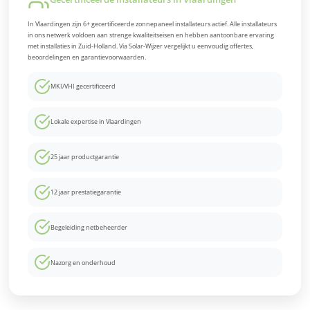
In Vlaardingen zijn 6+ gecertificeerde zonnepaneel installateurs actief. Alle installateurs
in ons netwerk voldoen aan strenge kwaliteitseisen en hebben aantoonbare ervaring
met installaties in Zuid-Holland. Via Solar-Wijzer vergelijkt u eenvoudig offertes,
beoordelingen en garantievoorwaarden.
MKI/VHI gecertificeerd
Lokale expertise in Vlaardingen
25 jaar productgarantie
12 jaar prestatiegarantie
Begeleiding netbeheerder
Nazorg en onderhoud