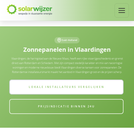
Zuid-Holland
Zonnepanelen in Vlaardingen
Vlaardingen, de haringstad aan de Nieuwe Maas, heeft een rijke visserijgeschiedenis en grenst
direct aan Rotterdam en Schiedam. Met zijn compact stedelijk karakter en mix van naoorlogse
woningen en moderne nieuwbouw biedt Vlaardingen diverse kansen voor zonnepanelen. De
Rotterdamse installateursmarkt maakt het aanbod in Vlaardingen groot en de prijzen scherp.
LOKALE INSTALLATEURS VERGELIJKEN
PRIJSINDICATIE BINNEN 24U