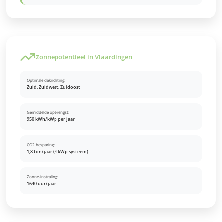
Zonnepotentieel in Vlaardingen
Optimale dakrichting:
Zuid, Zuidwest, Zuidoost
Gemiddelde opbrengst:
950 kWh/kWp per jaar
CO2 besparing:
1,8 ton/jaar (4 kWp systeem)
Zonne-instraling:
1640 uur/jaar