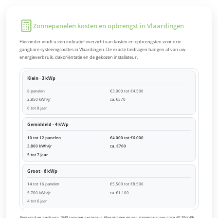
Zonnepanelen kosten en opbrengst in Vlaardingen
Hieronder vindt u een indicatief overzicht van kosten en opbrengsten voor drie
gangbare systeemgroottes in Vlaardingen. De exacte bedragen hangen af van uw
energieverbruik, dakoriëntatie en de gekozen installateur.
Klein · 3 kWp
8 panelen
€3.000 tot €4.500
2.850 kWh/jr
ca. €570
6 tot 8 jaar
Gemiddeld · 4 kWp
10 tot 12 panelen
€4.000 tot €6.000
3.800 kWh/jr
ca. €760
5 tot 7 jaar
Groot · 6 kWp
14 tot 16 panelen
€5.500 tot €8.500
5.700 kWh/jr
ca. €1.100
4 tot 6 jaar
Berekend op basis van 1640 zonuren per jaar in Vlaardingen en een stroomprijs van circa €0,20/kWh.