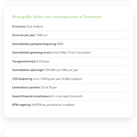
Belangrijke feiten over zonnepanelen in Dordrecht
Provincie:
Zuid-Holland
Zonuren per jaar:
1640 uur
Gemiddelde jaarlijkse besparing:
€800
Gemiddelde systeemgrootte:
4 tot 5 kWp (10 tot 14 panelen)
Terugverdientijd:
6 tot 8 jaar
Gemiddelde opbrengst:
950 kWh per kWp per jaar
CO2-besparing:
circa 1.800 kg per jaar (4 kWp systeem)
Levensduur panelen:
25 tot 30 jaar
Gecertificeerde installateurs:
8+ in de regio Dordrecht
BTW-regeling:
0% BTW op aanschaf en installatie