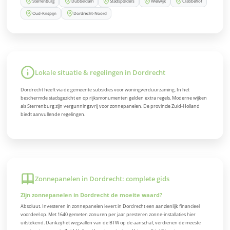
Sterrenburg
Dubbeldam
Stadspolders
Wielwijk
Crabbehof
Oud-Krispijn
Dordrecht-Noord
Lokale situatie & regelingen in Dordrecht
Dordrecht heeft via de gemeente subsidies voor woningverduurzaming. In het
beschermde stadsgezicht en op rijksmonumenten gelden extra regels. Moderne wijken
als Sterrenburg zijn vergunningsvrij voor zonnepanelen. De provincie Zuid-Holland
biedt aanvullende regelingen.
Zonnepanelen in Dordrecht: complete gids
Zijn zonnepanelen in Dordrecht de moeite waard?
Absoluut. Investeren in zonnepanelen levert in Dordrecht een aanzienlijk financieel
voordeel op. Met 1640 gemeten zonuren per jaar presteren zonne-installaties hier
uitstekend. Dankzij het wegvallen van de BTW op de aanschaf, verdienen de meeste