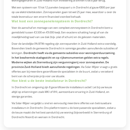
woningeigenaren in Zuid-Holland hun investering al binnen 6 tot 8 jaar terug.
Met een systeem van 10 tot 12 panelen bespaart u in Dordrecht al gauw €800 per jaar
op uw elektriciteitskosten. Zonnepanelen gaan tot wel 25 jaar mee, waardoor u over de
totale levensduur een enorm financieel voordeel behaalt.
Wat kost een zonnepanelensysteem in Dordrecht?
Voor de aanschaf en montage van een compleet zonnesysteem in Dordrecht bent u
gemiddeld tussen €3.500 en €9.000 kwijt. Een exactere schatting hangt af van de
moeilijkheidsgraad van uw dak (bijv. plat of schuin) en de gekozen materialen.
Door de landelijke 0% BTW-regeling zijn zonnepanelen in Zuid-Holland extra voordelig.
Bovendien biedt de gemeente Dordrecht in sommige gevallen aanvullende subsidies of
leningen.
Dordrecht heeft via de gemeente subsidies voor woningverduurzaming.
In het beschermde stadsgezicht en op rijksmonumenten gelden extra regels.
Moderne wijken als Sterrenburg zijn vergunningsvrij voor zonnepanelen. De
provincie Zuid-Holland biedt aanvullende regelingen.
Via Solar-Wijzer vraagt u gratis
offertes aan bij meerdere gecertificeerde specialisten in de buurt, zodat u verzekerd
bent van de scherpste prijs voor uw situatie.
Hoe kiest u de beste installateur in Dordrecht?
In Dordrecht en omgeving zijn 8 gecertificeerde installateurs actief. Let bij uw keuze
altijd op erkenningen zoals MKI of VHI, aantoonbare ervaring in Zuid-Holland, en
stevige garanties.
Via Solar-Wijzer vergelijkt u snel en eenvoudig meerdere offertes van betrouwbare
installateurs in Dordrecht. Ons platform toont u de best passende specialisten, zodat u
de keuze maakt die het best aansluit bij uw woning (bijvoorbeeld in Sterrenburg of
Dordrecht-Noord) en wensen in Dordrecht.