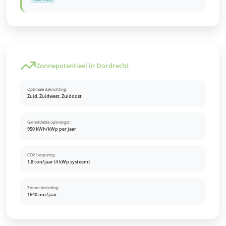
Zonnepotentieel in Dordrecht
Optimale dakrichting:
Zuid, Zuidwest, Zuidoost
Gemiddelde opbrengst:
950 kWh/kWp per jaar
CO2 besparing:
1,8 ton/jaar (4 kWp systeem)
Zonne-instraling:
1640 uur/jaar