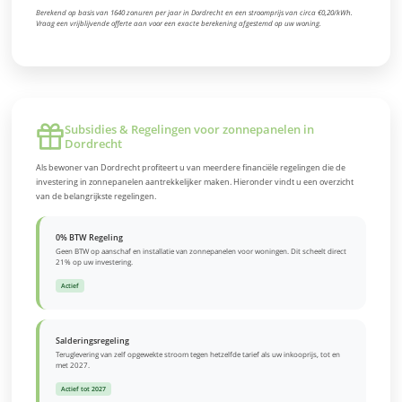
Berekend op basis van 1640 zonuren per jaar in Dordrecht en een stroomprijs van circa €0,20/kWh.
Vraag een vrijblijvende offerte aan voor een exacte berekening afgestemd op uw woning.
Subsidies & Regelingen voor zonnepanelen in
Dordrecht
Als bewoner van Dordrecht profiteert u van meerdere financiële regelingen die de
investering in zonnepanelen aantrekkelijker maken. Hieronder vindt u een overzicht
van de belangrijkste regelingen.
0% BTW Regeling
Geen BTW op aanschaf en installatie van zonnepanelen voor woningen. Dit scheelt direct
21% op uw investering.
Actief
Salderingsregeling
Teruglevering van zelf opgewekte stroom tegen hetzelfde tarief als uw inkooprijs, tot en
met 2027.
Actief tot 2027