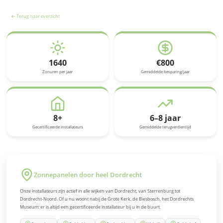
← Terug naar overzicht
1640
€800
Zonuren per jaar
Gemiddelde besparing/jaar
8+
6–8 jaar
Gecertificeerde installateurs
Gemiddelde terugverdientijd
Zonnepanelen door heel Dordrecht
Onze installateurs zijn actief in alle wijken van Dordrecht, van Sterrenburg tot
Dordrecht-Noord.
Of u nu woont nabij de Grote Kerk, de Biesbosch, het Dordrechts
Museum: er is altijd een gecertificeerde installateur bij u in de buurt.