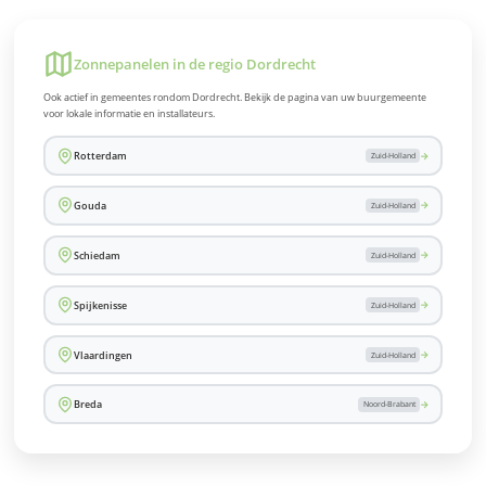
Zonnepanelen in de regio Dordrecht
Ook actief in gemeentes rondom Dordrecht. Bekijk de pagina van uw buurgemeente
voor lokale informatie en installateurs.
→
Rotterdam
Zuid-Holland
→
Gouda
Zuid-Holland
→
Schiedam
Zuid-Holland
→
Spijkenisse
Zuid-Holland
→
Vlaardingen
Zuid-Holland
→
Breda
Noord-Brabant