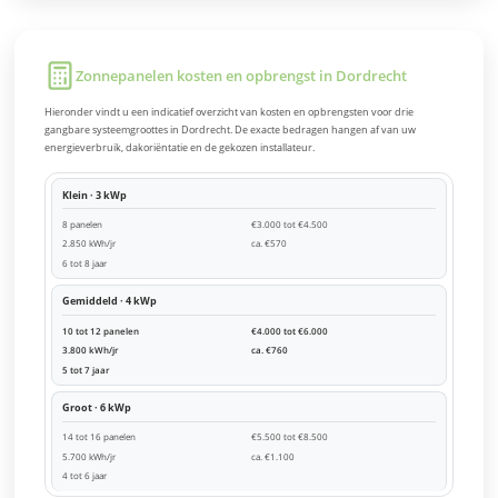
Zonnepanelen kosten en opbrengst in Dordrecht
Hieronder vindt u een indicatief overzicht van kosten en opbrengsten voor drie
gangbare systeemgroottes in Dordrecht. De exacte bedragen hangen af van uw
energieverbruik, dakoriëntatie en de gekozen installateur.
Klein · 3 kWp
8 panelen
€3.000 tot €4.500
2.850 kWh/jr
ca. €570
6 tot 8 jaar
Gemiddeld · 4 kWp
10 tot 12 panelen
€4.000 tot €6.000
3.800 kWh/jr
ca. €760
5 tot 7 jaar
Groot · 6 kWp
14 tot 16 panelen
€5.500 tot €8.500
5.700 kWh/jr
ca. €1.100
4 tot 6 jaar