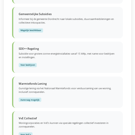
Gemeentelijke Subsidies
Informeer bij de gemeente Dordrecht naar lokale subsidies, duurzaamheidsleningen en
collectieve inkoopacties.
Mogelijk beschikbaar
SDE++ Regeling
Subsidie voor grotere zonne-energieinstallaties vanaf 15 kWp, met name voor bedrijven
en instellingen.
Voor bedrijven
Warmtefonds Lening
Gunstige lening via het Nationaal Warmtefonds voor verduurzaming van uw woning,
inclusief zonnepanelen.
Aanvraag mogelijk
VvE Collectief
Woningcorporaties en VvE's kunnen via speciale regelingen collectief investeren in
zonnepanelen.
Voor VvE's