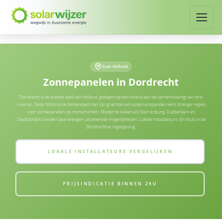
Zuid-Holland
Zonnepanelen in Dordrecht
Dordrecht is de oudste stad van Holland, gelegen op een eiland aan de samenvloeiing van drie
rivieren. Deze historische binnenstad met zijn grachten en koopmanspanden kent strenge regels
voor zonnepanelen op monumenten. Moderne wijken als Sterrenburg, Dubbeldam en
Stadspolders bieden daarentegen uitstekende mogelijkheden. Lokale installateurs zijn thuis in de
Dordrechtse regelgeving.
LOKALE INSTALLATEURS VERGELIJKEN
PRIJSINDICATIE BINNEN 24U