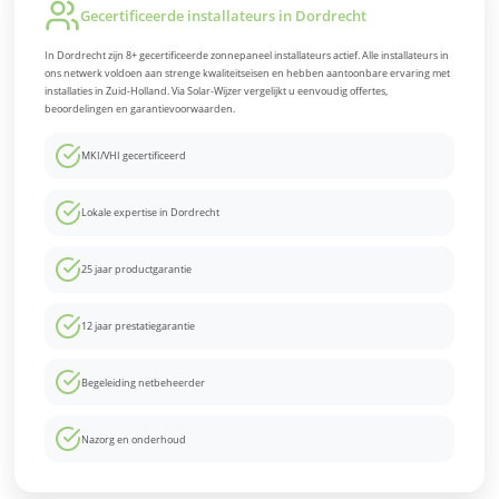
Gecertificeerde installateurs in Dordrecht
In Dordrecht zijn 8+ gecertificeerde zonnepaneel installateurs actief. Alle installateurs in
ons netwerk voldoen aan strenge kwaliteitseisen en hebben aantoonbare ervaring met
installaties in Zuid-Holland. Via Solar-Wijzer vergelijkt u eenvoudig offertes,
beoordelingen en garantievoorwaarden.
MKI/VHI gecertificeerd
Lokale expertise in Dordrecht
25 jaar productgarantie
12 jaar prestatiegarantie
Begeleiding netbeheerder
Nazorg en onderhoud