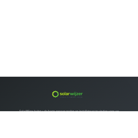
SolarWijzer helpt u de beste zonnepanelen en installateurs te vinden voor uw
situatie. Vergelijk gratis offertes en maak een weloverwogen keuze.
ZONNEPANELEN